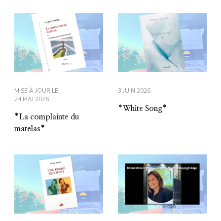
MISE À JOUR LE
3 JUIN 2026
24 MAI 2026
*White Song*
*La complainte du
matelas*