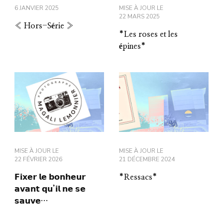
6 JANVIER 2025
MISE À JOUR LE
22 MARS 2025
« Hors-Série »
*Les roses et les
épines*
MISE À JOUR LE
MISE À JOUR LE
22 FÉVRIER 2026
21 DÉCEMBRE 2024
𝗙𝗶𝘅𝗲𝗿 𝗹𝗲 𝗯𝗼𝗻𝗵𝗲𝘂𝗿
*Ressacs*
𝗮𝘃𝗮𝗻𝘁 𝗾𝘂’𝗶𝗹 𝗻𝗲 𝘀𝗲
𝘀𝗮𝘂𝘃𝗲…