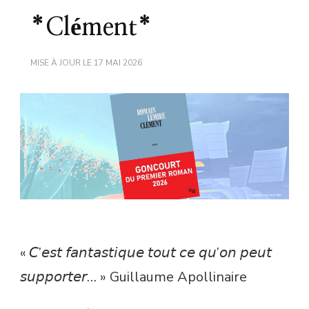
*Clément*
MISE À JOUR LE
17 MAI 2026
« 𝘊’𝘦𝘴𝘵 𝘧𝘢𝘯𝘵𝘢𝘴𝘵𝘪𝘲𝘶𝘦 𝘵𝘰𝘶𝘵 𝘤𝘦 𝘲𝘶’𝘰𝘯 𝘱𝘦𝘶𝘵
𝘴𝘶𝘱𝘱𝘰𝘳𝘵𝘦𝘳… » Guillaume Apollinaire