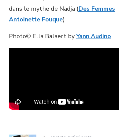
dans le mythe de Nadja (
Des Femmes
Antoinette Fouque
)
Photo© Ella Balaert by
Yann Audino