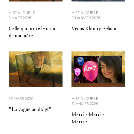
MISE À JOUR LE
MISE À JOUR LE
3 MARS 2026
30 JANVIER 2026
Celle qui porte le nom
Vénus Khoury-Ghata
de ma mère
13 MARS 2026
MISE À JOUR LE
6 JANVIER 2026
*La vague au doigt*
Merci…Merci…
Merci…